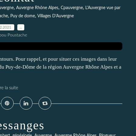
,
,
,
uvergne
Auvergne Rhône Alpes
Cpauvergne
L'Auvergne vue par
,
,
ache
Puy de dome
Villages D'Auvergne
02.2021
…
pou Poustache
ntours. Pour rappel, et pour situer ces images dans leur
t du Puy-de-Dôme de la région Auvergne Rhône Alpes et a
re la suite
essanges
,
,
,
,
,
mbert
généalogie
Auvergne
Auvergne Rhône Alpes
Blogueur