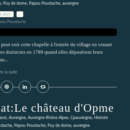
,
,
,
e
Puy de dome
Papou Poustache
auvergne
01.2021
…
pou Poustache
t voir cette chapelle à l'entrée du village en venant
s distinctes en 1789 quand elles déposèrent leurs
u...
re la suite
nat:Le château d'Opme
,
,
,
,
rand
Auvergne
Auvergne Rhône Alpes
Cpauvergne
Histoire
,
,
,
ustache
Papou Poustache
Puy de dome
auvergne