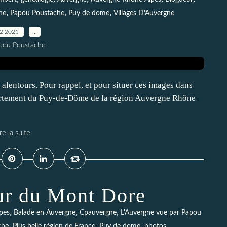
,
,
,
he
Papou Poustache
Puy de dome
Villages D'Auvergne
02.2021
…
pou Poustache
 alentours. Pour rappel, et pour situer ces images dans
épartement du Puy-de-Dôme de la région Auvergne Rhône
re la suite
our du Mont Dore
,
,
,
pes
Balade en Auvergne
Cpauvergne
L'Auvergne vue par Papou
,
,
,
che
Plus belle région de France
Puy de dome
photos