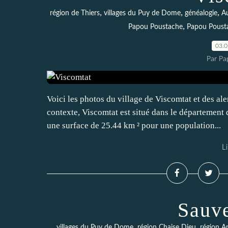
,
,
,
région de Thiers
villages du Puy de Dome
généalogie
A
,
Papou Poustache
Papou Poust
03.
Par Pa
Voici les photos du village de Viscomtat et des ale
contexte, Viscomtat est situé dans le départemen
une surface de 25.44 km ² pour une population...
Li
Sauv
,
,
villages du Puy de Dome
région Chaise Dieu
région A