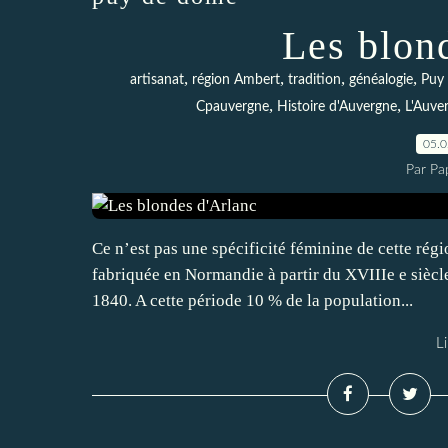
Les blon
,
,
,
,
artisanat
région Ambert
tradition
généalogie
Puy
,
,
Cpauvergne
Histoire d'Auvergne
L'Auve
05.
Par Pa
Ce n’est pas une spécificité féminine de cette rég
fabriquée en Normandie à partir du XVIIIe e siècle 
1840. A cette période 10 % de la population...
Li