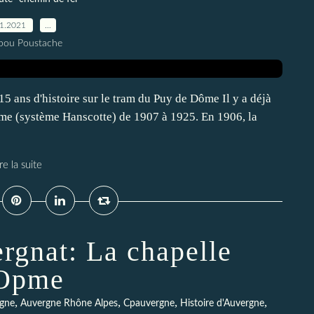
01.2021
…
pou Poustache
5 ans d'histoire sur le tram du Puy de Dôme Il y a déjà
Dôme (système Hanscotte) de 1907 à 1925. En 1906, la
re la suite
rgnat: La chapelle
'Opme
,
,
,
,
gne
Auvergne Rhône Alpes
Cpauvergne
Histoire d'Auvergne