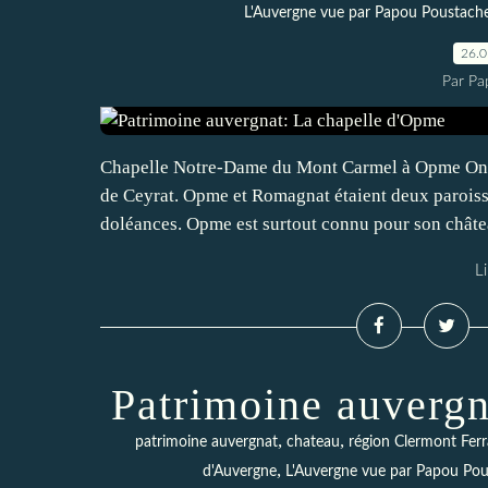
L'Auvergne vue par Papou Poustach
26.
Par Pa
Chapelle Notre-Dame du Mont Carmel à Opme On peu
de Ceyrat. Opme et Romagnat étaient deux paroisse
doléances. Opme est surtout connu pour son châtea
Li
Patrimoine auverg
,
,
patrimoine auvergnat
chateau
région Clermont Fer
,
d'Auvergne
L'Auvergne vue par Papou Po