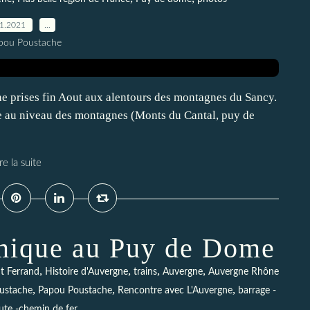
01.2021
…
pou Poustache
une prises fin Aout aux alentours des montagnes du Sancy.
ue au niveau des montagnes (Monts du Cantal, puy de
re la suite
mique au Puy de Dome
,
,
,
,
t Ferrand
Histoire d'Auvergne
trains
Auvergne
Auvergne Rhône
,
,
,
ustache
Papou Poustache
Rencontre avec L'Auvergne
barrage -
ute -chemin de fer