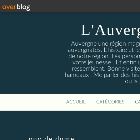
L'Auver
Auvergne une région magnif
auvergnates. L'histoire et l
de notre région. Les person
votre jeunesse . Et enfin 
ressemblent. Bonne visite
hameaux . Me parler des hist
ou la
ACCUEIL
CATÉGORIES
C
puy de dome