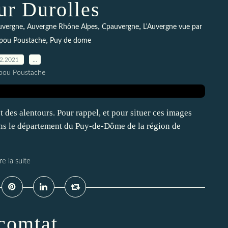
ur Durolles
,
,
,
uvergne
Auvergne Rhône Alpes
Cpauvergne
L'Auvergne vue par
,
pou Poustache
Puy de dome
02.2021
…
pou Poustache
t des alentours. Pour rappel, et pour situer ces images
dans le département du Puy-de-Dôme de la région de
re la suite
comtat