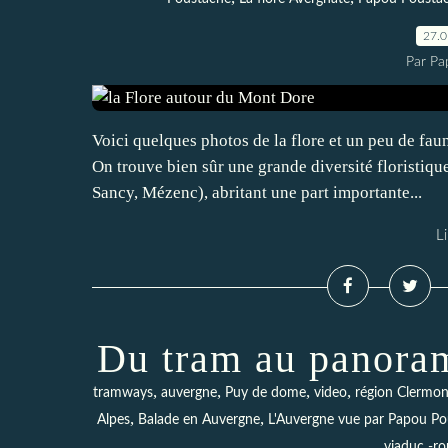
27.
Par Pa
Voici quelques photos de la flore et un peu de fa
On trouve bien sûr une grande diversité floristiq
Sancy, Mézenc), abritant une part importante...
Li
Du tram au panora
,
,
,
,
tramways
auvergne
Puy de dome
video
région Clermon
,
,
Alpes
Balade en Auvergne
L'Auvergne vue par Papou Po
viaduc -ro