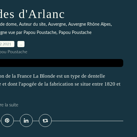
des d'Arlanc
,
,
,
,
 de dome
Auteur du site
Auvergne
Auvergne Rhône Alpes
,
rgne vue par Papou Poustache
Papou Poustache
02.2021
…
pou Poustache
ion de la France La Blonde est un type de dentelle
et dont l'apogée de la fabrication se situe entre 1820 et
re la suite