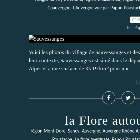
,
Cpauvergne
L'Auvergne vue par Papou Poustac
02.
Par Pa
Voici les photos du village de Sauvessanges et des
leur contexte, Sauvessanges est situé dans le d
Alpes et a une surface de 33.19 km ² pour une...
Li
la Flore aut
,
,
,
région Mont Dore
Sancy
Auvergne
Auvergne Rhône Al
,
,
Poustache
La flore Avergnate
Papou Pousta