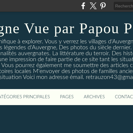
gne Vue par Papou P
ique à explorer. Vous y verrez les villages d'Auvergne
es légendes d'Auvergne, Des photos du siècle dernier. 
nalités auvergnates. La littérature du terroir. Des his
une impression de faire partie de ce site tant les si
 Vous pourrez également me soumettre des articles c
oires locales M'envoyer des photos de familles ancien
 situation Voici mon adresse émail. retrauzon43@gma
ATÉGORIES PRINCIPALES
PAGES
ARCHIVES
CONTAC