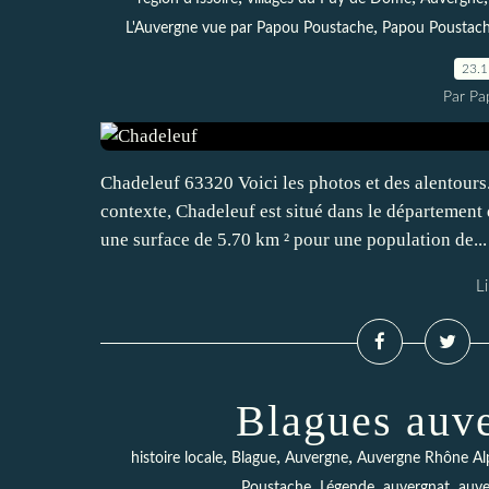
,
L'Auvergne vue par Papou Poustache
Papou Poustac
23.
Par Pa
Chadeleuf 63320 Voici les photos et des alentours.
contexte, Chadeleuf est situé dans le départemen
une surface de 5.70 km ² pour une population de...
Li
Blagues auv
,
,
,
histoire locale
Blague
Auvergne
Auvergne Rhône Al
,
,
,
Poustache
Légende
auvergnat
auve