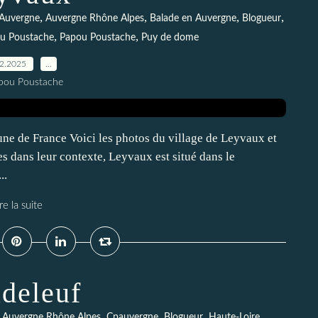
,
,
,
,
Auvergne
Auvergne Rhône Alpes
Balade en Auvergne
Blogueur
,
,
ou Poustache
Papou Poustache
Puy de dome
12.2025
…
pou Poustache
ne de France Voici les photos du village de Leyvaux et
es dans leur contexte, Leyvaux est situé dans le
..
re la suite
deleuf
,
,
,
,
,
Auvergne Rhône Alpes
Cpauvergne
Blogueur
Haute-Loire