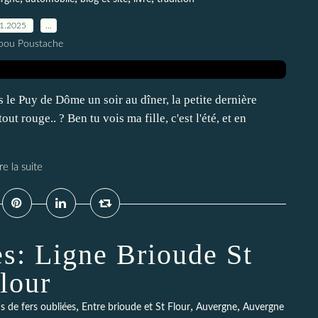
11.2025
…
pou Poustache
le Puy de Dôme un soir au dîner, la petite dernière
t rouge.. ? Ben tu vois ma fille, c'est l'été, et en
re la suite
es: Ligne Brioude St
lour
,
,
,
s de fers oubliées
Entre brioude et St Flour
Auvergne
Auvergne