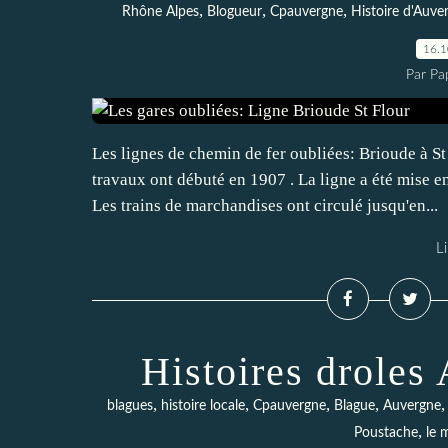
,
,
,
Rhône Alpes
Blogueur
Cpauvergne
Histoire d'Auve
16.
Par Pa
Les lignes de chemin de fer oubliées: Brioude à St 
travaux ont débuté en 1907 . La ligne a été mise e
Les trains de marchandises ont circulé jusqu'en...
Li
Histoires droles
,
,
,
,
blagues
histoire locale
Cpauvergne
Blague
Auvergne
,
Poustache
le 