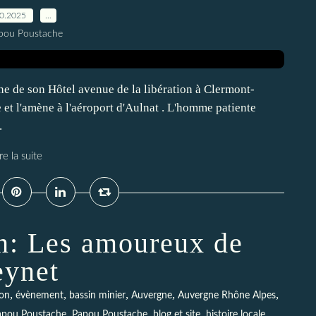
10.2025
…
pou Poustache
one de son Hôtel avenue de la libération à Clermont-
e et l'amène à l'aéroport d'Aulnat . L'homme patiente
.
re la suite
in: Les amoureux de
eynet
,
,
,
,
,
ion
évènement
bassin minier
Auvergne
Auvergne Rhône Alpes
,
,
,
Papou Poustache
Papou Poustache
blog et site
histoire locale