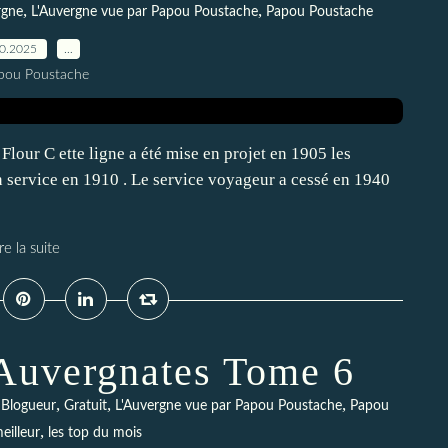
,
,
rgne
L'Auvergne vue par Papou Poustache
Papou Poustache
10.2025
…
pou Poustache
Flour C ette ligne a été mise en projet en 1905 les
n service en 1910 . Le service voyageur a cessé en 1940
re la suite
 Auvergnates Tome 6
,
,
,
,
Blogueur
Gratuit
L'Auvergne vue par Papou Poustache
Papou
,
meilleur
les top du mois