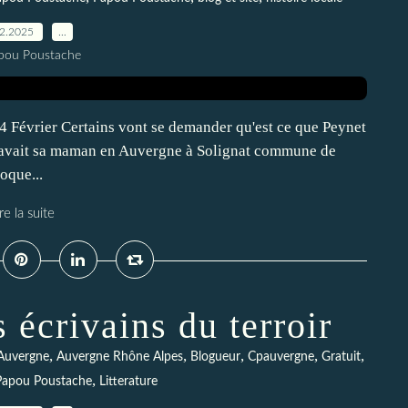
02.2025
…
pou Poustache
14 Février Certains vont se demander qu'est ce que Peynet
 avait sa maman en Auvergne à Solignat commune de
oque...
re la suite
 écrivains du terroir
,
,
,
,
,
Auvergne
Auvergne Rhône Alpes
Blogueur
Cpauvergne
Gratuit
,
 Papou Poustache
Litterature