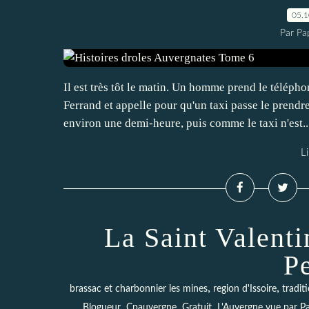
05.
Par Pa
Il est très tôt le matin. Un homme prend le téléph
Ferrand et appelle pour qu'un taxi passe le prendr
environ une demi-heure, puis comme le taxi n'est..
Li
La Saint Valent
P
,
,
brassac et charbonnier les mines
region d'Issoire
tradit
,
,
,
Blogueur
Cpauvergne
Gratuit
L'Auvergne vue par 