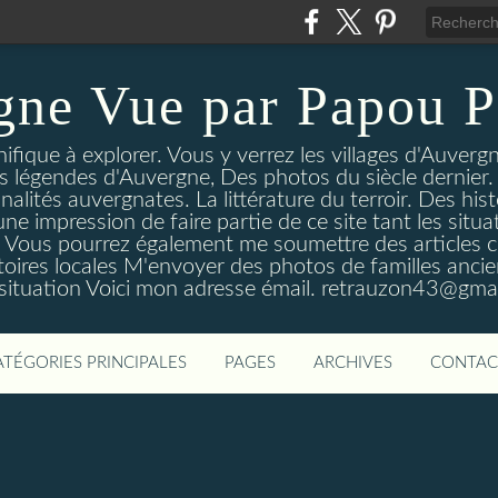
gne Vue par Papou P
ique à explorer. Vous y verrez les villages d'Auvergne
es légendes d'Auvergne, Des photos du siècle dernier. 
nalités auvergnates. La littérature du terroir. Des his
une impression de faire partie de ce site tant les si
 Vous pourrez également me soumettre des articles c
oires locales M'envoyer des photos de familles ancien
 situation Voici mon adresse émail. retrauzon43@gma
ATÉGORIES PRINCIPALES
PAGES
ARCHIVES
CONTAC