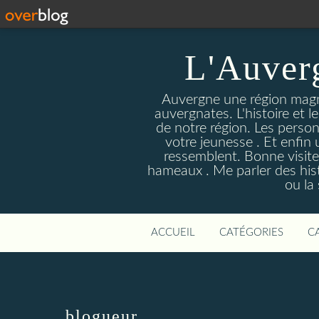
L'Auver
Auvergne une région magnif
auvergnates. L'histoire et l
de notre région. Les person
votre jeunesse . Et enfin 
ressemblent. Bonne visite
hameaux . Me parler des hist
ou la
ACCUEIL
CATÉGORIES
C
blogueur