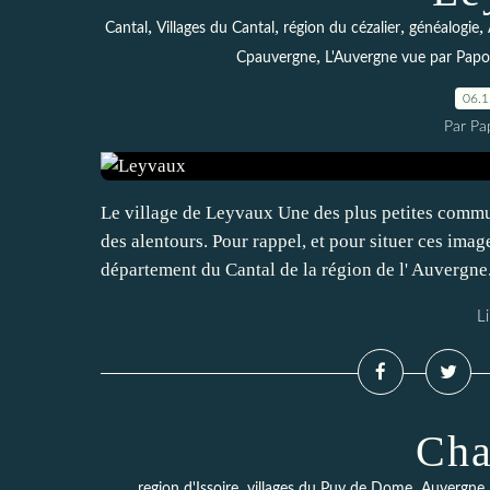
,
,
,
,
Cantal
Villages du Cantal
région du cézalier
généalogie
,
Cpauvergne
L'Auvergne vue par Pap
06.
Par Pa
Le village de Leyvaux Une des plus petites commu
des alentours. Pour rappel, et pour situer ces imag
département du Cantal de la région de l' Auvergne.
Li
Cha
,
,
region d'Issoire
villages du Puy de Dome
Auvergne