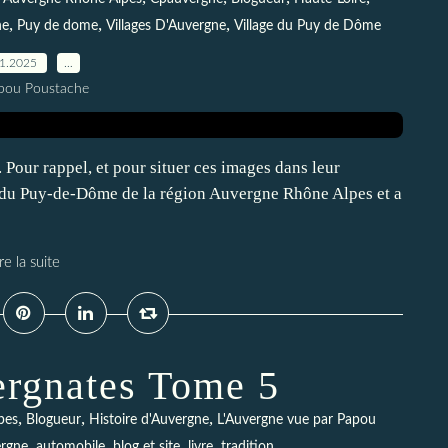
,
,
,
he
Puy de dome
Villages D'Auvergne
Village du Puy de Dôme
11.2025
…
pou Poustache
 Pour rappel, et pour situer ces images dans leur
t du Puy-de-Dôme de la région Auvergne Rhône Alpes et a
re la suite
ergnates Tome 5
,
,
,
pes
Blogueur
Histoire d'Auvergne
L'Auvergne vue par Papou
,
,
,
,
rgne
automobile
blog et site
livre
tradition