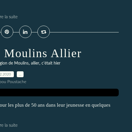
re la suite
à Moulins Allier
,
,
gion de Moulins
allier
c'était hier
12.2020
…
pou Poustache
our les plus de 50 ans dans leur jeunesse en quelques
re la suite