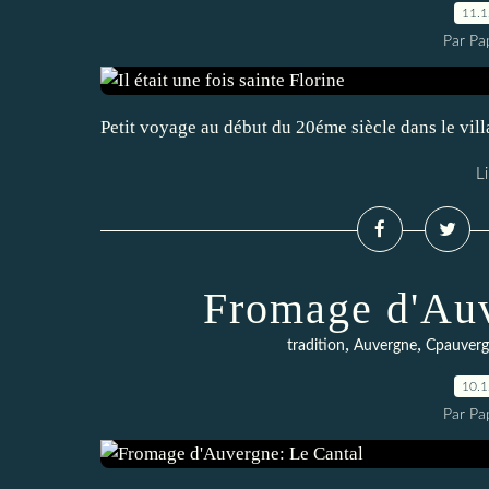
11.
Par Pa
Petit voyage au début du 20éme siècle dans le vill
Li
Fromage d'Auv
,
,
tradition
Auvergne
Cpauver
10.
Par Pa