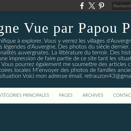
gne Vue par Papou P
ique à explorer. Vous y verrez les villages d'Auvergne
es légendes d'Auvergne, Des photos du siècle dernier. 
nalités auvergnates. La littérature du terroir. Des his
une impression de faire partie de ce site tant les si
 Vous pourrez également me soumettre des articles c
oires locales M'envoyer des photos de familles ancien
 situation Voici mon adresse émail. retrauzon43@gma
ATÉGORIES PRINCIPALES
PAGES
ARCHIVES
CONTAC