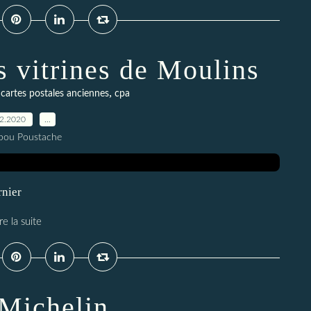
es vitrines de Moulins
,
,
cartes postales anciennes
cpa
12.2020
…
pou Poustache
rnier
re la suite
 Michelin