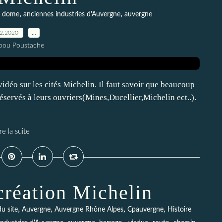
,
,
e dome
anciennes industries d'Auvergne
auvergne
12.2020
…
pou Poustache
vidéo sur les cités Michelin. Il faut savoir que beaucoup
servés à leurs ouvriers(Mines,Ducellier,Michelin ect..).
re la suite
création Michelin
,
,
,
,
u site
Auvergne
Auvergne Rhône Alpes
Cpauvergne
Histoire