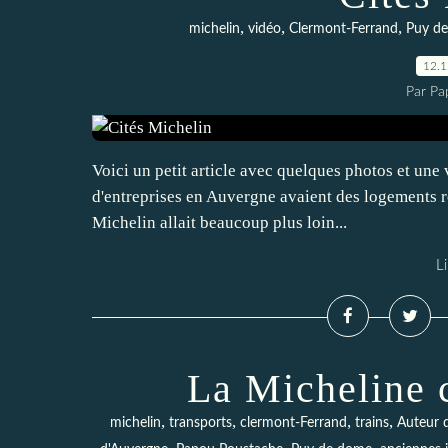
,
,
,
michelin
vidéo
Clermont-Ferrand
Puy d
12.
Par Pa
Voici un petit article avec quelques photos et une 
d'entreprises en Auvergne avaient des logements ré
Michelin allait beaucoup plus loin...
Li
La Micheline 
,
,
,
,
michelin
transports
clermont-Ferrand
trains
Auteur d