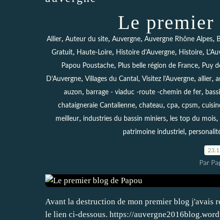
Le premier
,
,
,
,
Allier
Auteur du site
Auvergne
Auvergne Rhône Alpes
B
,
,
,
,
Gratuit
Haute-Loire
Histoire d'Auvergne
Histoire
L'Au
,
,
Papou Poustache
Plus belle région de France
Puy d
,
,
,
,
D'Auvergne
Villages du Cantal
Visitez l'Auvergne
allier
a
,
,
auzon
barrage - viaduc -route -chemin de fer
bass
,
,
,
,
chataigneraie Cantalienne
chateau
cpa
cpsm
cuisin
,
,
,
meilleur
industries du bassin miniers
les top du mois
,
patrimoine industriel
personali
23.
Par Pa
Avant la destruction de mon premier blog j'avais r
le lien ci-dessous. https://auvergne2016blog.word