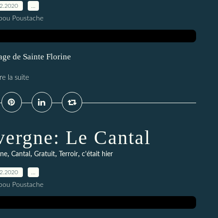
12.2020
…
pou Poustache
age de Sainte Florine
re la suite
ergne: Le Cantal
,
,
,
,
gne
Cantal
Gratuit
Terroir
c'était hier
12.2020
…
pou Poustache