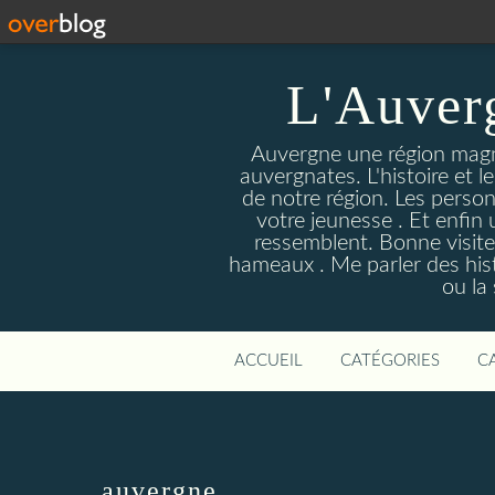
L'Auver
Auvergne une région magnif
auvergnates. L'histoire et l
de notre région. Les person
votre jeunesse . Et enfin 
ressemblent. Bonne visite
hameaux . Me parler des hist
ou la
ACCUEIL
CATÉGORIES
C
auvergne