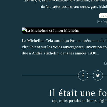
,
,
,
d'Auvergne
Papou Poustache
Puy de dome
anciennes 
,
,
,
de fer
cartes postales anciennes
gare
histoi
12.
Par Pa
La Micheline Cela aurait pu être un prénom mais ici
circulaient sur les voies auvergnates. Invention s
due à André Michelin, dans les années 1930...
Li
Il était une f
,
,
cpa
cartes postales anciennes
régio