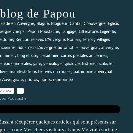
 blog de Papou
,
,
,
,
,
,
alade en Auvergne
Blague
Blogueur
Cantal
Cpauvergne
Eglise
,
,
,
,
vergne vue par Papou Poustache
Langage
Litterature
Légende
,
,
,
,
e dome
Rencontre avec L'Auvergne
Roman
Terroir
Villages
,
,
,
,
nciennes industries d'Auvergne
automobile
auvergnat
auvergne
,
,
,
,
in minier
blog et site
c'était hier
cartes postales anciennes
,
,
,
,
,
,
e
eaux minérales
gare
généalogie
géologie
histoire locale
le
,
,
,
livre
manifestations festives ou rurales
patrimoine auvergnat
,
,
,
té Auvergnate
photos
ponts
randonnée
12.2020
…
pou Poustache
éussi à récupérer quelques articles qui sont présents sur
press.com/ Mes chers visiteurs et amis Me voilà sorti de