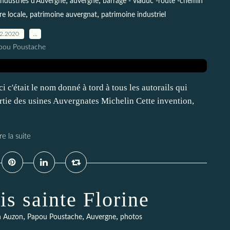
,
,
industries d'Auvergne
auvergne
barrage - viaduc -route -chemin
,
,
re locale
patrimoine auvergnat
patrimoine industriel
12.2020
…
pou Poustache
 c'était le nom donné à tord à tous les autorails qui
ortie des usines Auvergnates Michelin Cette invention,
re la suite
ois sainte Florine
,
,
,
n Auzon
Papou Poustache
Auvergne
photos